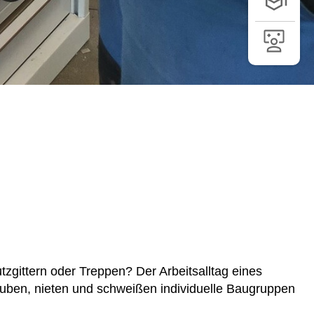
SCHÜLER-/
LINKS FÜR
LEHRER-/I
gittern oder Treppen? Der Arbeitsalltag eines
auben, nieten und schweißen individuelle Baugruppen