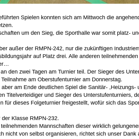
eführten Spielen konnten sich am Mittwoch die angehen
tzen.
chaften um den Sieg, die Sporthalle war somit platz- u
er außer der RMPN-242, nur die zukünftigen Industriem
sbildungsjahr auf Platz drei. Alle anderen teilnehmend
her…
den zwei Tagen am Turnier teil. Der Sieger des Unterstu
r Teilnahme am Oberstufenturnier am Donnerstag.
aber am Ende deutlichen Spiel die Sanitär- ,Heizungs- 
n Titelverteidiger und Sieger des Unterstufenturniers,
 für dieses Folgeturnier freigestellt, wofür sich das S
er der Klasse RMPN-232.
n teilnehmenden Mannschaften dieser wirklich gelungene
ich nicht von selbst organisieren, richtet sich unser Dan