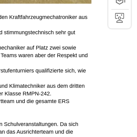
SCHÜLER-
LINKS FÜR
den Kraftfahrzeugmechatroniker aus
LEHRER-/
nd stimmungstechnisch sehr gut
echaniker auf Platz zwei sowie
en Teams waren aber der Respekt und
fenturniers qualifizierte sich, wie
und Klimatechniker aus dem dritten
 der Klasse RMPN-242.
portteam und die gesamte ERS
n Schulveranstaltungen. Da sich
k an das Ausrichterteam und die