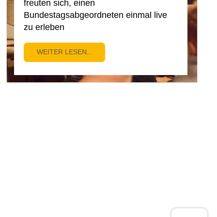
freuten sich, einen
Bundestagsabgeordneten einmal live
zu erleben
WEITER LESEN...
09.02.2024
Tag der offenen Tür in der ERS
Haben Sie etwas verpasst? Schauen
Sie!
WEITER LESEN...