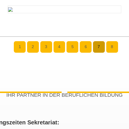
1
2
3
4
5
6
7
8
IHR PARTNER IN DER BERUFLICHEN BILDUNG
ngszeiten Sekretariat: