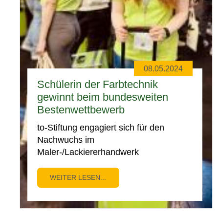
08.05.2024
Schülerin der Farbtechnik
gewinnt beim bundesweiten
Bestenwettbewerb
02.05.2024
to-Stiftung engagiert sich für den
Nachwuchs im
Neu gewählter Vorstand im
Maler-/Lackiererhandwerk
Förderverein
Bisheriger Vorstand geht von Bord -
WEITER LESEN...
neuer Vorstand geht an Bord
WEITER LESEN...